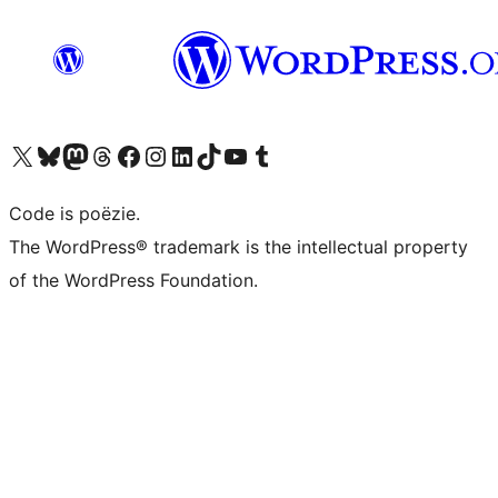
Bezoek ons X (voorheen Twitter) account
Bezoek ons Bluesky account
Bezoek ons Mastodon account
Bezoek ons Threads account
Onze Facebook pagina bezoeken
Bezoek ons Instagram account
Bezoek ons LinkedIn account
Bezoek ons TikTok account
Bezoek ons YouTube kanaal
Bezoek ons Tumblr account
Code is poëzie.
The WordPress® trademark is the intellectual property
of the WordPress Foundation.