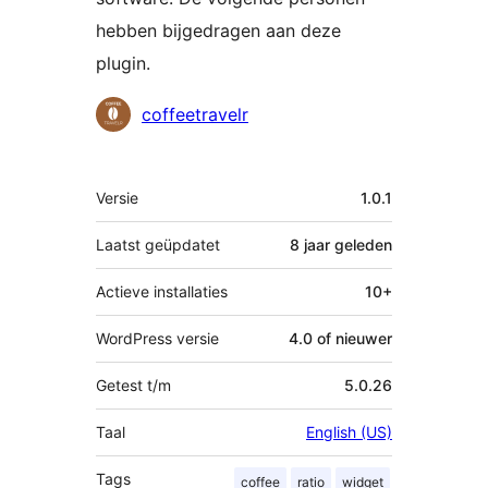
hebben bijgedragen aan deze
plugin.
Bijdragers
coffeetravelr
Meta
Versie
1.0.1
Laatst geüpdatet
8 jaar
geleden
Actieve installaties
10+
WordPress versie
4.0 of nieuwer
Getest t/m
5.0.26
Taal
English (US)
Tags
coffee
ratio
widget