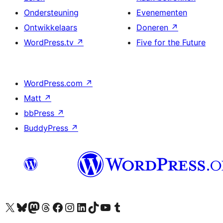
Ondersteuning
Evenementen
Ontwikkelaars
Doneren
↗
WordPress.tv
↗
Five for the Future
WordPress.com
↗
Matt
↗
bbPress
↗
BuddyPress
↗
Bezoek ons X (voorheen Twitter) account
Bezoek ons Bluesky account
Bezoek ons Mastodon account
Bezoek ons Threads account
Onze Facebook pagina bezoeken
Bezoek ons Instagram account
Bezoek ons LinkedIn account
Bezoek ons TikTok account
Bezoek ons YouTube kanaal
Bezoek ons Tumblr account