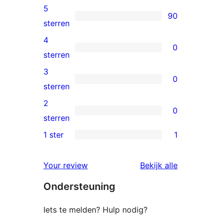
5
90
90
sterren
5
4
0
sterren
0
sterren
beoordelingen
4
3
0
sterren
0
sterren
beoordelingen
3
2
0
sterren
0
sterren
beoordelingen
2
1 ster
1
1
sterren
1
beoordelingen
beoordelin
Your review
Bekijk alle
ster
Ondersteuning
beoordeling
Iets te melden? Hulp nodig?