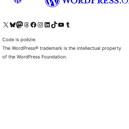
Bezoek ons X (voorheen Twitter) account
Bezoek ons Bluesky account
Bezoek ons Mastodon account
Bezoek ons Threads account
Onze Facebook pagina bezoeken
Bezoek ons Instagram account
Bezoek ons LinkedIn account
Bezoek ons TikTok account
Bezoek ons YouTube kanaal
Bezoek ons Tumblr account
Code is poëzie.
The WordPress® trademark is the intellectual property
of the WordPress Foundation.