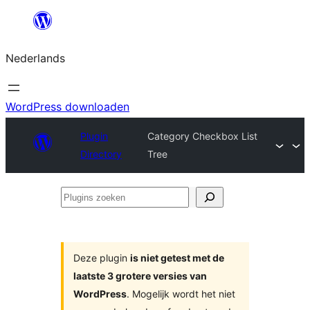
Ga
naar
Nederlands
de
inhoud
WordPress downloaden
Plugin
Category Checkbox List
Directory
Tree
Plugins
zoeken
Deze plugin
is niet getest met de
laatste 3 grotere versies van
WordPress
. Mogelijk wordt het niet