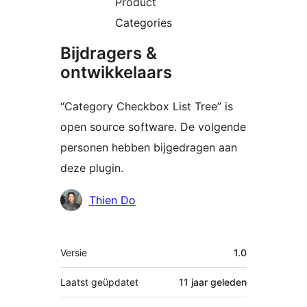
Product
Categories
Bijdragers &
ontwikkelaars
“Category Checkbox List Tree” is
open source software. De volgende
personen hebben bijgedragen aan
deze plugin.
Bijdragers
Thien Do
Meta
Versie
1.0
Laatst geüpdatet
11 jaar
geleden