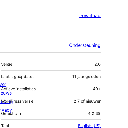
Download
Ondersteuning
Meta
Versie
2.0
Laatst geüpdatet
11 jaar
geleden
ver
Actieve installaties
40+
ieuws
osting
WordPress versie
2.7 of nieuwer
rivacy
Getest t/m
4.2.39
Taal
English (US)