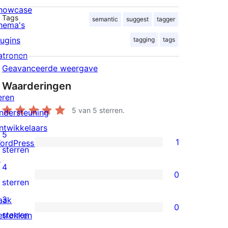
howcase
Tags
semantic
suggest
tagger
hema's
lugins
tagging
tags
atronen
Geavanceerde weergave
Waarderingen
eren
5
van 5 sterren.
ndersteuning
ntwikkelaars
5
1
ordPress.tv
1
sterren
↗
5
4
0
ster
0
sterren
beoordeling
4
3
aak
0
sterren
0
sterren
etrokken
beoordelingen