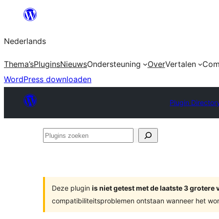
Ga
naar
Nederlands
de
inhoud
Thema’s
Plugins
Nieuws
Ondersteuning
Over
Vertalen
Com
WordPress downloaden
Plugin Director
Plugins
zoeken
Deze plugin
is niet getest met de laatste 3 groter
compatibiliteitsproblemen ontstaan wanneer het wor