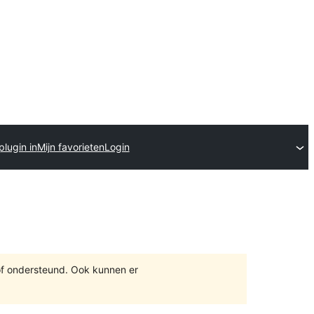
plugin in
Mijn favorieten
Login
of ondersteund. Ook kunnen er