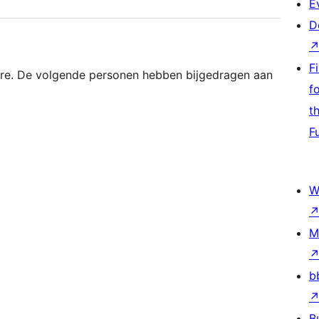
E
D
F
are. De volgende personen hebben bijgedragen aan
f
t
F
W
M
b
B