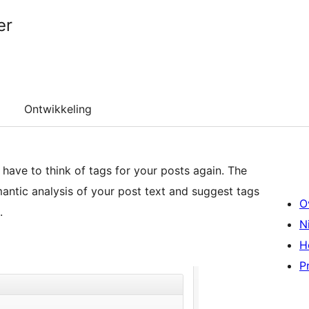
er
Ontwikkeling
 have to think of tags for your posts again. The
antic analysis of your post text and suggest tags
O
.
N
H
P