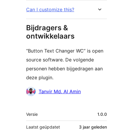
Can I customize this?
Bijdragers &
ontwikkelaars
“Button Text Changer WC” is open
source software. De volgende
personen hebben bijgedragen aan
deze plugin.
Bijdragers
Tanvir Md. Al Amin
Meta
Versie
1.0.0
Laatst geüpdatet
3 jaar
geleden