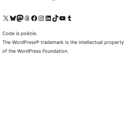
Bezoek ons X (voorheen Twitter) account
Bezoek ons Bluesky account
Bezoek ons Mastodon account
Bezoek ons Threads account
Onze Facebook pagina bezoeken
Bezoek ons Instagram account
Bezoek ons LinkedIn account
Bezoek ons TikTok account
Bezoek ons YouTube kanaal
Bezoek ons Tumblr account
Code is poëzie.
The WordPress® trademark is the intellectual property
of the WordPress Foundation.