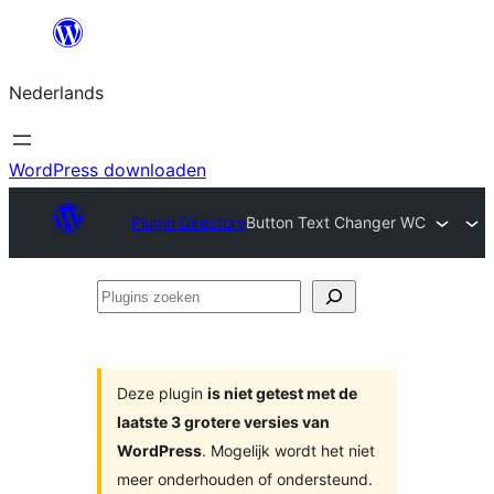
Ga
naar
Nederlands
de
inhoud
WordPress downloaden
Plugin Directory
Button Text Changer WC
Plugins
zoeken
Deze plugin
is niet getest met de
laatste 3 grotere versies van
WordPress
. Mogelijk wordt het niet
meer onderhouden of ondersteund.