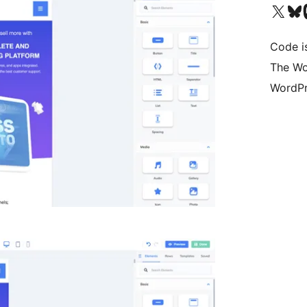
Bezoek ons X (voorheen 
Bezoek o
Be
Code i
The Wo
WordPr