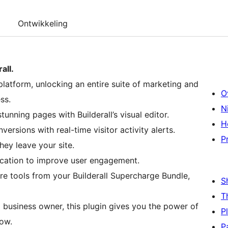
Ontwikkeling
all.
 platform, unlocking an entire suite of marketing and
O
ss.
N
tunning pages with Builderall’s visual editor.
H
versions with real-time visitor activity alerts.
P
hey leave your site.
cation to improve user engagement.
e tools from your Builderall Supercharge Bundle,
S
T
l business owner, this plugin gives you the power of
P
low.
P