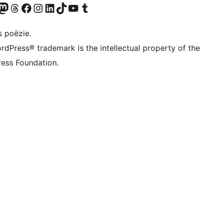
Twitter) account
ns Bluesky account
zoek ons Mastodon account
Bezoek ons Threads account
Onze Facebook pagina bezoeken
Bezoek ons Instagram account
Bezoek ons LinkedIn account
Bezoek ons TikTok account
Bezoek ons YouTube kanaal
Bezoek ons Tumblr account
s poëzie.
rdPress® trademark is the intellectual property of the
ess Foundation.