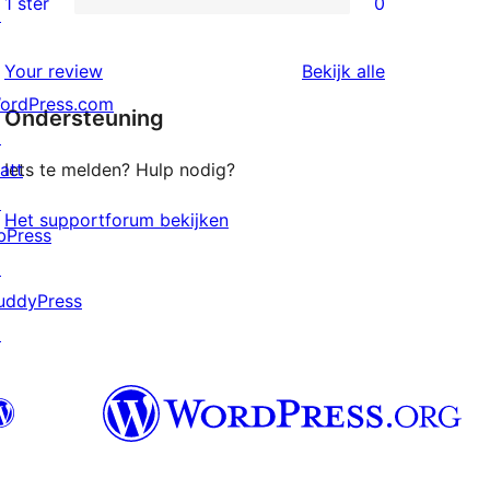
1 ster
0
↗
0
sterren
1
beoordelingen
beoordeling
Your review
Bekijk alle
sterren
ordPress.com
Ondersteuning
beoordelingen
↗
att
Iets te melden? Hulp nodig?
↗
Het supportforum bekijken
bPress
↗
uddyPress
↗