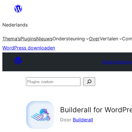
Ga
naar
Nederlands
de
inhoud
Thema’s
Plugins
Nieuws
Ondersteuning
Over
Vertalen
Com
WordPress downloaden
Plugin Director
Plugins
zoeken
Builderall for WordPr
Door
Builderall