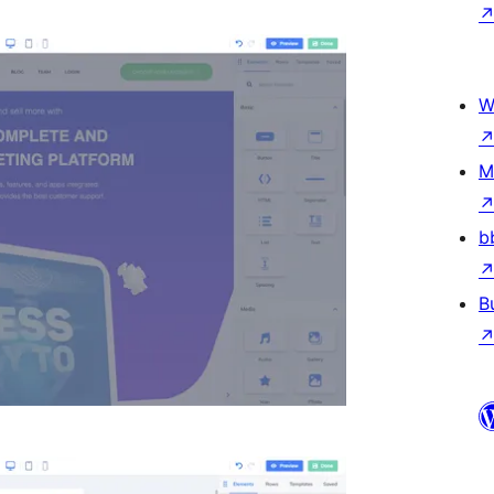
W
M
b
B