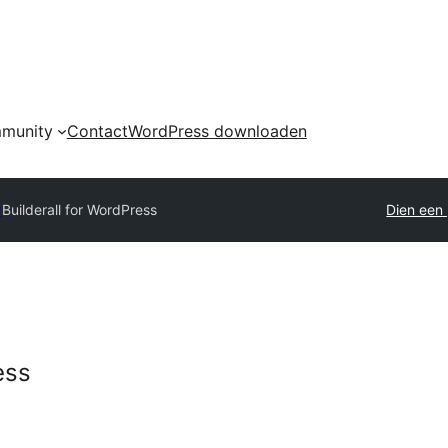
munity
Contact
WordPress downloaden
y
Builderall for WordPress
Dien een 
ess