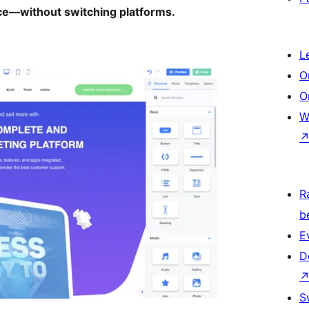
nce—without switching platforms.
L
O
O
W
R
b
E
D
S