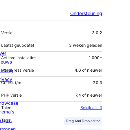
Ondersteuning
Meta
Versie
3.0.2
Laatst geüpdatet
3 weken
geleden
ver
Actieve installaties
1.000+
ieuws
osting
WordPress versie
4.6 of nieuwer
rivacy
Getest t/m
7.0.3
PHP versie
7.4 of nieuwer
howcase
Talen
Bekijk alle 3
hema's
lugins
Tags
Drag And Drop editor
atronen