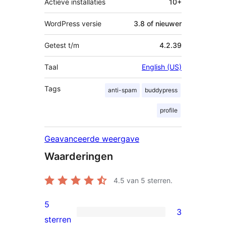
Actieve installaties
10+
WordPress versie
3.8 of nieuwer
Getest t/m
4.2.39
Taal
English (US)
Tags
anti-spam
buddypress
profile
Geavanceerde weergave
Waarderingen
4.5
van 5 sterren.
5
3
3
sterren