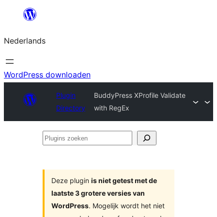
Ga
naar
Nederlands
de
inhoud
WordPress downloaden
Plugin
BuddyPress XProfile Validate
Directory
with RegEx
Plugins
zoeken
Deze plugin
is niet getest met de
laatste 3 grotere versies van
WordPress
. Mogelijk wordt het niet