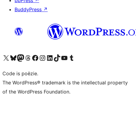
bbPress
↗
BuddyPress
↗
Bezoek ons X (voorheen Twitter) account
Bezoek ons Bluesky account
Bezoek ons Mastodon account
Bezoek ons Threads account
Onze Facebook pagina bezoeken
Bezoek ons Instagram account
Bezoek ons LinkedIn account
Bezoek ons TikTok account
Bezoek ons YouTube kanaal
Bezoek ons Tumblr account
Code is poëzie.
The WordPress® trademark is the intellectual property
of the WordPress Foundation.