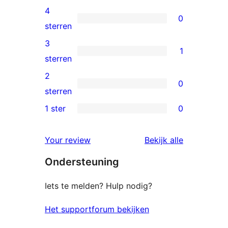
5
4
0
sterren
0
sterren
beoordelingen
4
3
1
sterren
1
sterren
beoordelingen
3
2
0
ster
0
sterren
beoordeling
2
1 ster
0
0
sterren
1
beoordelingen
beoordelin
Your review
Bekijk alle
sterren
Ondersteuning
beoordelingen
Iets te melden? Hulp nodig?
Het supportforum bekijken