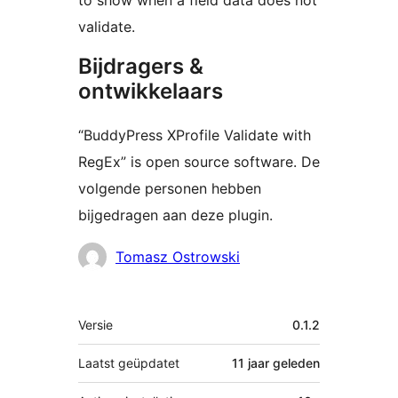
validate.
Bijdragers &
ontwikkelaars
“BuddyPress XProfile Validate with
RegEx” is open source software. De
volgende personen hebben
bijgedragen aan deze plugin.
Bijdragers
Tomasz Ostrowski
Meta
Versie
0.1.2
Laatst geüpdatet
11 jaar
geleden