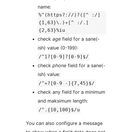
name:
%^(https?://)?([^ :/]
{1,63}\.)+[^ :/.]
{2,63}%iu
check
age
field for a sane(-
ish) value (0-199):
/^1?[0-9]?[0-9]$/
check
phone
field for a sane(-
ish) value:
/^+?[0-9 -]{7,45}$/
check any field for a minimum
and maksimum length:
/^.{10,100}$/u
You can also configure a message
to show when a field data does not