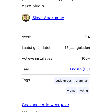
deze plugin.
Bijdragers
Slava Abakumov
Meta
Versie
0.4
Laatst geüpdatet
15 jaar
geleden
Actieve installaties
100+
Taal
English (US)
Tags
buddypress
grammar
wpms
wpmu
Geavanceerde weergave