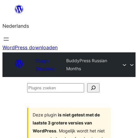
Ga
naar
Nederlands
de
inhoud
WordPress downloaden
Plugin
BuddyPress Russian
Directory
Months
Plugins
zoeken
Deze plugin
is niet getest met de
laatste 3 grotere versies van
WordPress
. Mogelijk wordt het niet