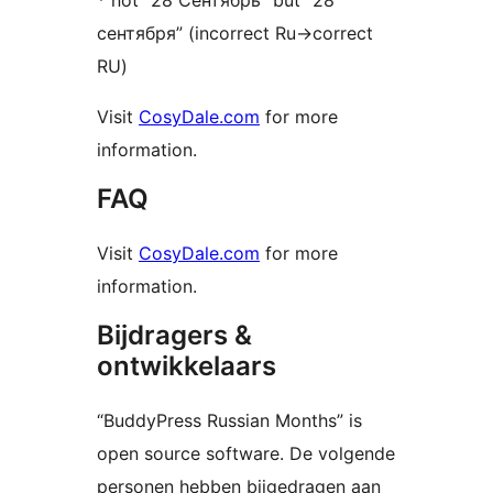
* not “28 Сентябрь” but “28
сентября” (incorrect Ru->correct
RU)
Visit
CosyDale.com
for more
information.
FAQ
Visit
CosyDale.com
for more
information.
Bijdragers &
ontwikkelaars
“BuddyPress Russian Months” is
open source software. De volgende
personen hebben bijgedragen aan