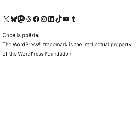
Bezoek ons X (voorheen Twitter) account
Bezoek ons Bluesky account
Bezoek ons Mastodon account
Bezoek ons Threads account
Onze Facebook pagina bezoeken
Bezoek ons Instagram account
Bezoek ons LinkedIn account
Bezoek ons TikTok account
Bezoek ons YouTube kanaal
Bezoek ons Tumblr account
Code is poëzie.
The WordPress® trademark is the intellectual property
of the WordPress Foundation.