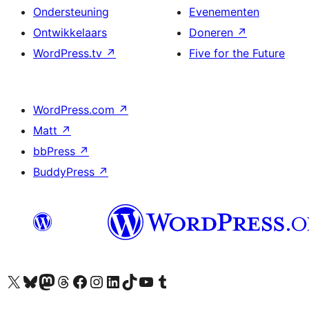
Ondersteuning
Evenementen
Ontwikkelaars
Doneren
↗
WordPress.tv
↗
Five for the Future
WordPress.com
↗
Matt
↗
bbPress
↗
BuddyPress
↗
Bezoek ons X (voorheen Twitter) account
Bezoek ons Bluesky account
Bezoek ons Mastodon account
Bezoek ons Threads account
Onze Facebook pagina bezoeken
Bezoek ons Instagram account
Bezoek ons LinkedIn account
Bezoek ons TikTok account
Bezoek ons YouTube kanaal
Bezoek ons Tumblr account