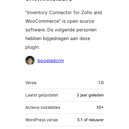
“Inventory Connector for Zoho and
WooCommerce” is open source
software. De volgende personen
hebben bijgedragen aan deze
plugin.
Bijdragers
boostedcrm
Meta
Versie
1.0
Laatst geüpdatet
3 jaar
geleden
Actieve installaties
10+
WordPress versie
5.1 of nieuwer