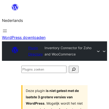
Ga
naar
Nederlands
de
inhoud
WordPress downloaden
Plugin
Inventory Connector for Zoho
Directory
and WooCommerce
Plugins
zoeken
Deze plugin
is niet getest met de
laatste 3 grotere versies van
WordPress
. Mogelijk wordt het niet