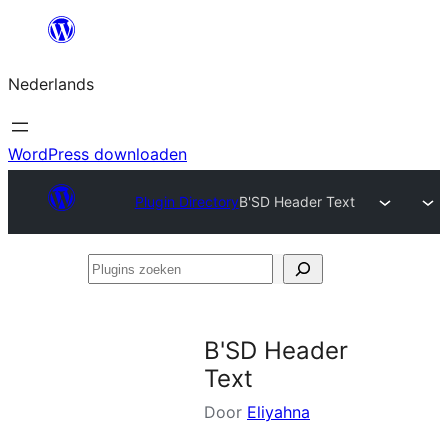
Ga
naar
Nederlands
de
inhoud
WordPress downloaden
Plugin Directory
B'SD Header Text
Plugins
zoeken
B'SD Header
Text
Door
Eliyahna