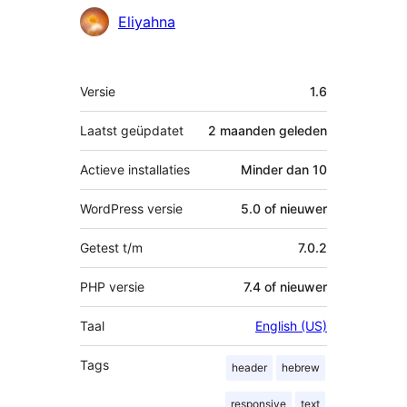
Bijdragers
Eliyahna
Meta
Versie
1.6
Laatst geüpdatet
2 maanden
geleden
Actieve installaties
Minder dan 10
WordPress versie
5.0 of nieuwer
Getest t/m
7.0.2
PHP versie
7.4 of nieuwer
Taal
English (US)
Tags
header
hebrew
responsive
text