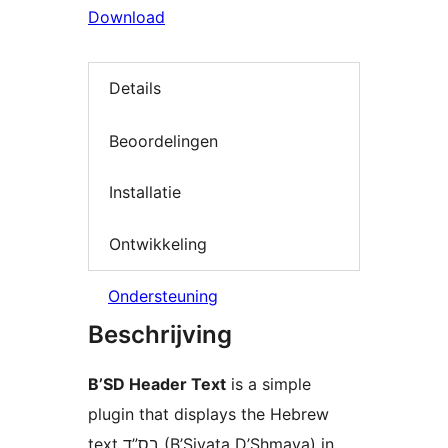
Download
Details
Beoordelingen
Installatie
Ontwikkeling
Ondersteuning
Beschrijving
B’SD Header Text
is a simple
plugin that displays the Hebrew
text בס”ד (B’Siyata D’Shmaya) in