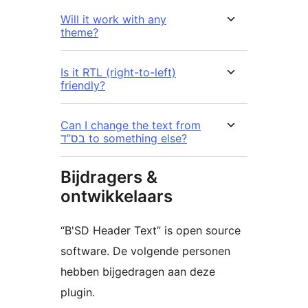
Will it work with any
theme?
Is it RTL (right-to-left)
friendly?
Can I change the text from
בס”ד to something else?
Bijdragers &
ontwikkelaars
“B'SD Header Text” is open source
software. De volgende personen
hebben bijgedragen aan deze
plugin.