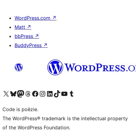
WordPress.com
↗
Matt
↗
bbPress
↗
BuddyPress
↗
Bezoek ons X (voorheen Twitter) account
Bezoek ons Bluesky account
Bezoek ons Mastodon account
Bezoek ons Threads account
Onze Facebook pagina bezoeken
Bezoek ons Instagram account
Bezoek ons LinkedIn account
Bezoek ons TikTok account
Bezoek ons YouTube kanaal
Bezoek ons Tumblr account
Code is poëzie.
The WordPress® trademark is the intellectual property
of the WordPress Foundation.