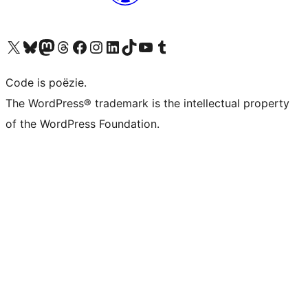
Bezoek ons X (voorheen Twitter) account
Bezoek ons Bluesky account
Bezoek ons Mastodon account
Bezoek ons Threads account
Onze Facebook pagina bezoeken
Bezoek ons Instagram account
Bezoek ons LinkedIn account
Bezoek ons TikTok account
Bezoek ons YouTube kanaal
Bezoek ons Tumblr account
Code is poëzie.
The WordPress® trademark is the intellectual property
of the WordPress Foundation.