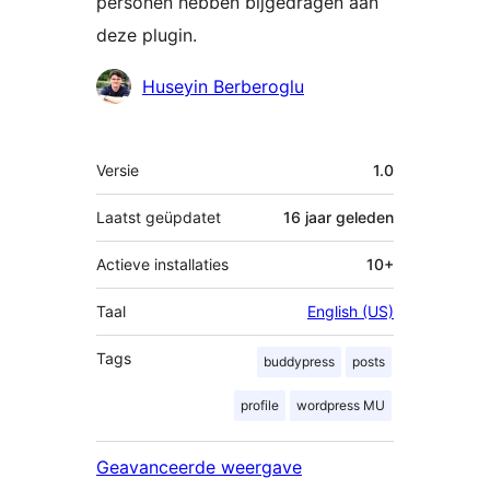
personen hebben bijgedragen aan
deze plugin.
Bijdragers
Huseyin Berberoglu
Meta
Versie
1.0
Laatst geüpdatet
16 jaar
geleden
Actieve installaties
10+
Taal
English (US)
Tags
buddypress
posts
profile
wordpress MU
Geavanceerde weergave