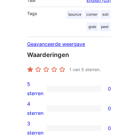
Taal
English (US)
Tags
bounce
corner
exit
grab
peel
Geavanceerde weergave
Waarderingen
1
van 5 sterren.
5
0
0
sterren
5
4
0
sterren
0
sterren
beoordelingen
4
3
0
sterren
0
sterren