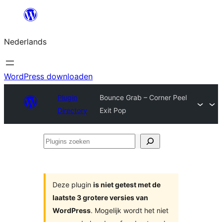
Ga
naar
Nederlands
de
inhoud
WordPress downloaden
Plugin
Bounce Grab – Corner Peel
Directory
Exit Pop
Plugins
zoeken
Deze plugin
is niet getest met de
laatste 3 grotere versies van
WordPress
. Mogelijk wordt het niet