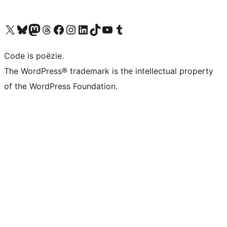
Bezoek ons X (voorheen Twitter) account
Bezoek ons Bluesky account
Bezoek ons Mastodon account
Bezoek ons Threads account
Onze Facebook pagina bezoeken
Bezoek ons Instagram account
Bezoek ons LinkedIn account
Bezoek ons TikTok account
Bezoek ons YouTube kanaal
Bezoek ons Tumblr account
Code is poëzie.
The WordPress® trademark is the intellectual property
of the WordPress Foundation.