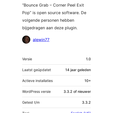
“Bounce Grab – Corner Peel Exit
Pop” is open source software. De
volgende personen hebben
bijgedragen aan deze plugin.
Bijdragers
alewin77
Meta
Versie
1.0
Laatst geüpdatet
14 jaar
geleden
Actieve installaties
10+
WordPress versie
3.3.2 of nieuwer
Getest t/m
3.3.2