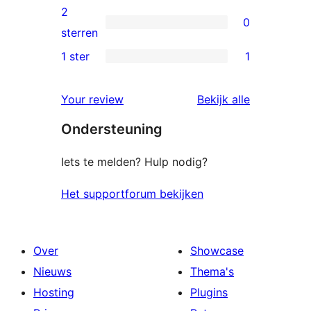
beoordelingen
3
2
0
sterren
0
sterren
beoordelingen
2
1 ster
1
1
sterren
1
beoordelingen
beoordelin
Your review
Bekijk alle
ster
Ondersteuning
beoordeling
Iets te melden? Hulp nodig?
Het supportforum bekijken
Over
Showcase
Nieuws
Thema's
Hosting
Plugins