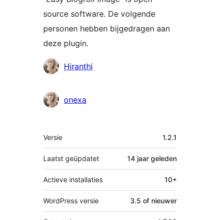
source software. De volgende
personen hebben bijgedragen aan
deze plugin.
Bijdragers
Hiranthi
onexa
Meta
Versie
1.2.1
Laatst geüpdatet
14 jaar
geleden
Actieve installaties
10+
WordPress versie
3.5 of nieuwer