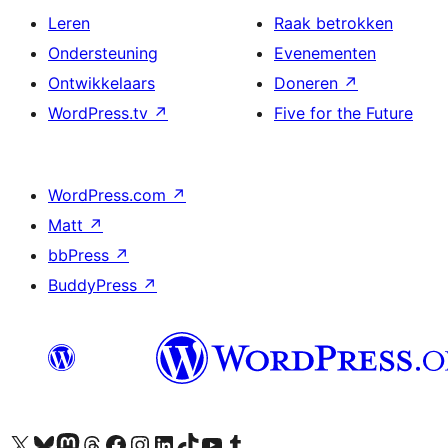
Leren
Raak betrokken
Ondersteuning
Evenementen
Ontwikkelaars
Doneren
↗
WordPress.tv
↗
Five for the Future
WordPress.com
↗
Matt
↗
bbPress
↗
BuddyPress
↗
Bezoek ons X (voorheen Twitter) account
Bezoek ons Bluesky account
Bezoek ons Mastodon account
Bezoek ons Threads account
Onze Facebook pagina bezoeken
Bezoek ons Instagram account
Bezoek ons LinkedIn account
Bezoek ons TikTok account
Bezoek ons YouTube kanaal
Bezoek ons Tumblr account