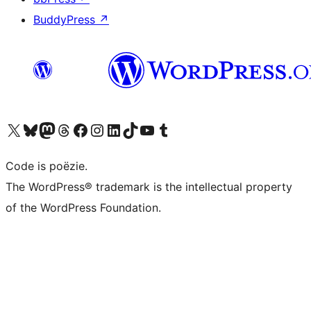
BuddyPress
↗
Bezoek ons X (voorheen Twitter) account
Bezoek ons Bluesky account
Bezoek ons Mastodon account
Bezoek ons Threads account
Onze Facebook pagina bezoeken
Bezoek ons Instagram account
Bezoek ons LinkedIn account
Bezoek ons TikTok account
Bezoek ons YouTube kanaal
Bezoek ons Tumblr account
Code is poëzie.
The WordPress® trademark is the intellectual property
of the WordPress Foundation.