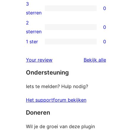
beoordeling
4
3
0
sterren
0
sterren
beoordelingen
3
2
0
sterren
0
sterren
beoordelingen
2
1 ster
0
0
sterren
1
beoordelingen
beoordelin
Your review
Bekijk alle
sterren
Ondersteuning
beoordelingen
Iets te melden? Hulp nodig?
Het supportforum bekijken
Doneren
Wil je de groei van deze plugin