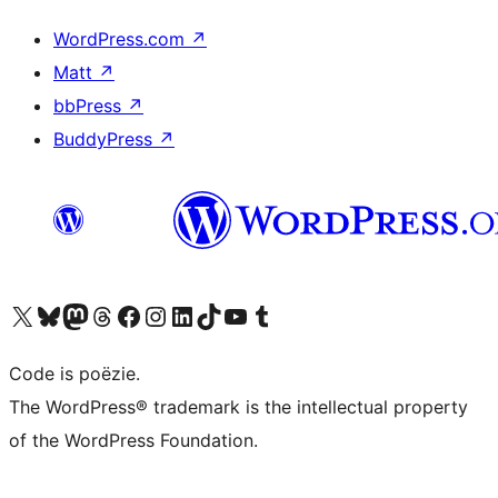
WordPress.com
↗
Matt
↗
bbPress
↗
BuddyPress
↗
Bezoek ons X (voorheen Twitter) account
Bezoek ons Bluesky account
Bezoek ons Mastodon account
Bezoek ons Threads account
Onze Facebook pagina bezoeken
Bezoek ons Instagram account
Bezoek ons LinkedIn account
Bezoek ons TikTok account
Bezoek ons YouTube kanaal
Bezoek ons Tumblr account
Code is poëzie.
The WordPress® trademark is the intellectual property
of the WordPress Foundation.