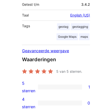
Getest t/m
3.4.2
Taal
English (US)
Tags
geotag
geotagging
Google Maps
maps
Geavanceerde weergave
Waarderingen
5
van 5 sterren.
5
1
1
sterren
5
4
0
ster
0
sterren