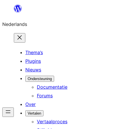
Ga
naar
Nederlands
de
inhoud
Thema’s
Plugins
Nieuws
Ondersteuning
Documentatie
Forums
Over
Vertalen
Vertaalproces