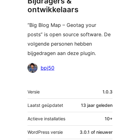
Bijdragers &
ontwikkelaars
“Big Blog Map – Geotag your
posts” is open source software. De
volgende personen hebben
bijgedragen aan deze plugin.
Bijdragers
bpj50
Meta
Versie
1.0.3
Laatst geüpdatet
13 jaar
geleden
Actieve installaties
10+
WordPress versie
3.0.1 of nieuwer