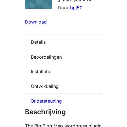
Door
bpj50
Download
Details
Beoordelingen
Installatie
Ontwikkeling
Ondersteuning
Beschrijving
The Big Blog Map wordpress plugin