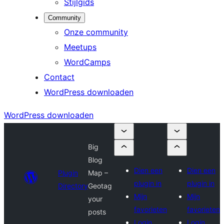
Stijlgids
Community
Onze community
Meetups
WordCamps
Contact
WordPress downloaden
WordPress downloaden
Big
Blog
Dien een
Dien een
Plugin
Map –
plugin in
plugin in
Directory
Geotag
Mijn
Mijn
your
favorieten
favorieten
posts
Login
Login