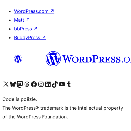
WordPress.com
↗
Matt
↗
bbPress
↗
BuddyPress
↗
Bezoek ons X (voorheen Twitter) account
Bezoek ons Bluesky account
Bezoek ons Mastodon account
Bezoek ons Threads account
Onze Facebook pagina bezoeken
Bezoek ons Instagram account
Bezoek ons LinkedIn account
Bezoek ons TikTok account
Bezoek ons YouTube kanaal
Bezoek ons Tumblr account
Code is poëzie.
The WordPress® trademark is the intellectual property
of the WordPress Foundation.