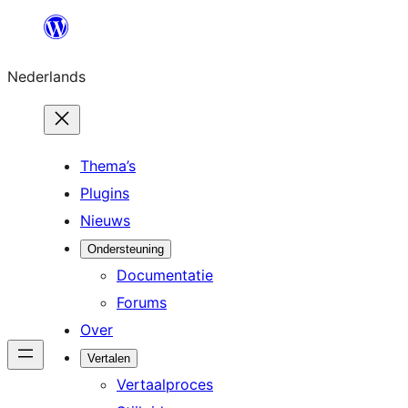
Ga
naar
Nederlands
de
inhoud
Thema’s
Plugins
Nieuws
Ondersteuning
Documentatie
Forums
Over
Vertalen
Vertaalproces