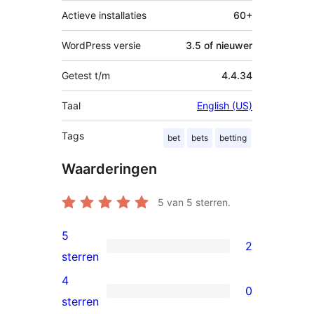
Actieve installaties
60+
WordPress versie
3.5 of nieuwer
Getest t/m
4.4.34
Taal
English (US)
Tags
bet
bets
betting
Waarderingen
5
van 5 sterren.
5
2
2
sterren
5
4
0
sterren
0
sterren