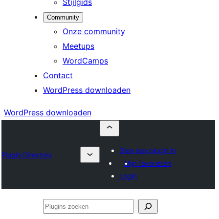
Stijlgids
Community
Onze community
Meetups
WordCamps
Contact
WordPress downloaden
WordPress downloaden
Dien een plugin in
Plugin Directory
Mijn favorieten
Login
Plugins