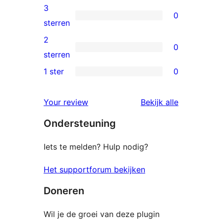
beoordelingen
4
3
0
sterren
0
sterren
beoordelingen
3
2
0
sterren
0
sterren
beoordelingen
2
1 ster
0
0
sterren
1
beoordelingen
beoordelin
Your review
Bekijk alle
sterren
Ondersteuning
beoordelingen
Iets te melden? Hulp nodig?
Het supportforum bekijken
Doneren
Wil je de groei van deze plugin