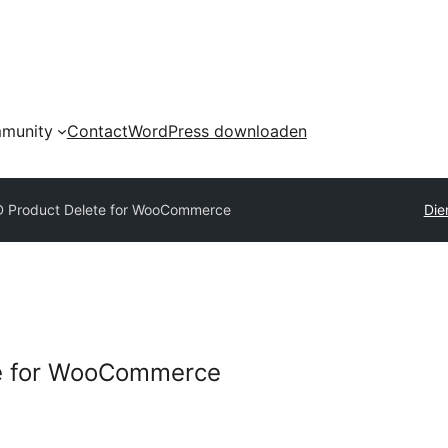
munity
Contact
WordPress downloaden
 Product Delete for WooCommerce
Die
e for WooCommerce