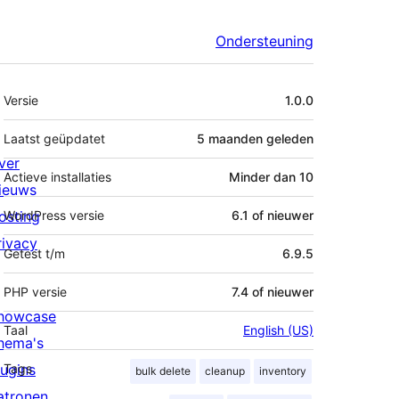
Ondersteuning
Meta
Versie
1.0.0
Laatst geüpdatet
5 maanden
geleden
ver
Actieve installaties
Minder dan 10
ieuws
osting
WordPress versie
6.1 of nieuwer
rivacy
Getest t/m
6.9.5
PHP versie
7.4 of nieuwer
howcase
Taal
English (US)
hema's
lugins
Tags
bulk delete
cleanup
inventory
atronen