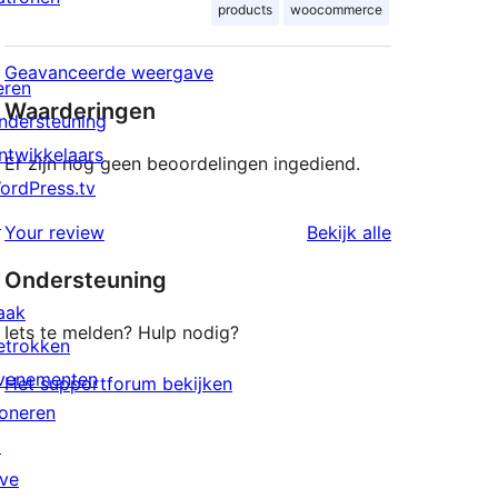
products
woocommerce
Geavanceerde weergave
eren
Waarderingen
ndersteuning
ntwikkelaars
Er zijn nog geen beoordelingen ingediend.
ordPress.tv
↗
beoordeling
Your review
Bekijk alle
Ondersteuning
aak
Iets te melden? Hulp nodig?
etrokken
venementen
Het supportforum bekijken
oneren
↗
ive