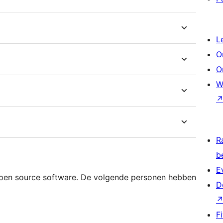
L
O
O
W
R
b
E
pen source software. De volgende personen hebben
D
F