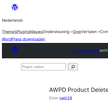
Ga
naar
Nederlands
de
inhoud
Thema’s
Plugins
Nieuws
Ondersteuning
Over
Vertalen
Com
WordPress downloaden
Plugin Directory
AWPD
Plugins
zoeken
AWPD Product Delet
Door
najir29