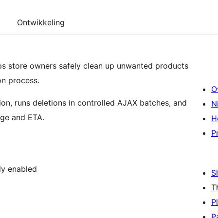
Ontwikkeling
s store owners safely clean up unwanted products
on process.
O
ion, runs deletions in controlled AJAX batches, and
N
age and ETA.
H
P
ly enabled
S
T
P
P