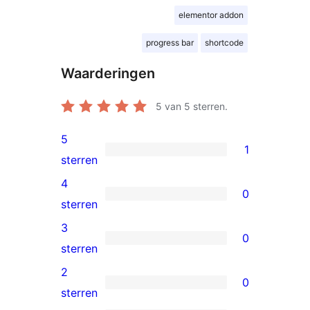
elementor addon
progress bar
shortcode
Waarderingen
5
van 5 sterren.
5
1
1
sterren
5
4
0
ster
0
sterren
beoordeling
4
3
0
sterren
0
sterren
beoordelingen
3
2
0
sterren
0
sterren
beoordelingen