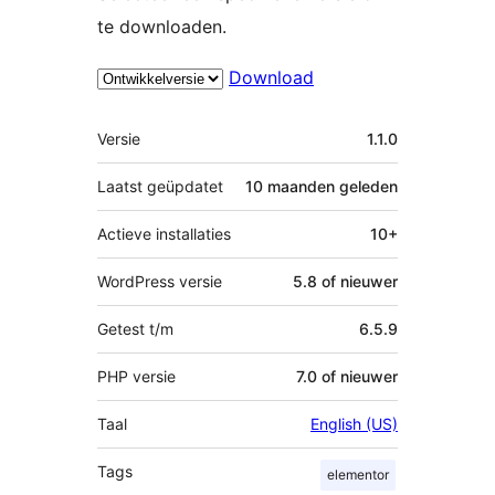
te downloaden.
Download
Meta
Versie
1.1.0
Laatst geüpdatet
10 maanden
geleden
Actieve installaties
10+
WordPress versie
5.8 of nieuwer
Getest t/m
6.5.9
PHP versie
7.0 of nieuwer
Taal
English (US)
Tags
elementor