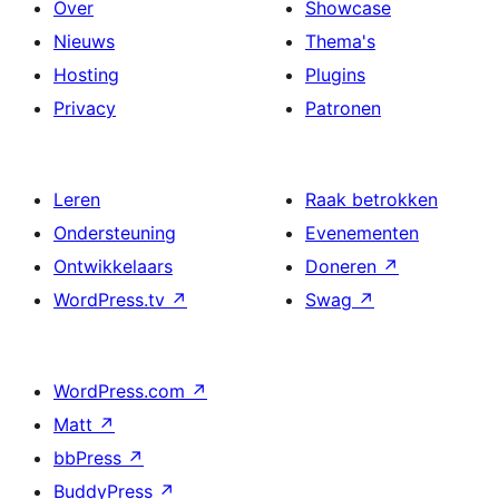
Over
Showcase
Nieuws
Thema's
Hosting
Plugins
Privacy
Patronen
Leren
Raak betrokken
Ondersteuning
Evenementen
Ontwikkelaars
Doneren
↗
WordPress.tv
↗
Swag
↗
WordPress.com
↗
Matt
↗
bbPress
↗
BuddyPress
↗