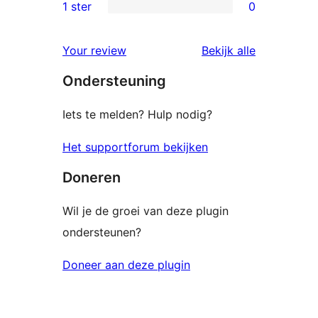
2
1 ster
0
0
sterren
1
beoordelingen
beoordelin
Your review
Bekijk alle
sterren
Ondersteuning
beoordelingen
Iets te melden? Hulp nodig?
Het supportforum bekijken
Doneren
Wil je de groei van deze plugin
ondersteunen?
Doneer aan deze plugin