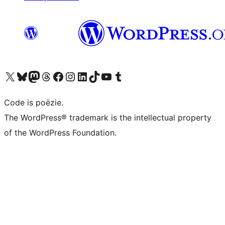
Bezoek ons X (voorheen Twitter) account
Bezoek ons Bluesky account
Bezoek ons Mastodon account
Bezoek ons Threads account
Onze Facebook pagina bezoeken
Bezoek ons Instagram account
Bezoek ons LinkedIn account
Bezoek ons TikTok account
Bezoek ons YouTube kanaal
Bezoek ons Tumblr account
Code is poëzie.
The WordPress® trademark is the intellectual property
of the WordPress Foundation.