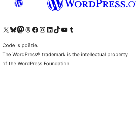
Bezoek ons X (voorheen Twitter) account
Bezoek ons Bluesky account
Bezoek ons Mastodon account
Bezoek ons Threads account
Onze Facebook pagina bezoeken
Bezoek ons Instagram account
Bezoek ons LinkedIn account
Bezoek ons TikTok account
Bezoek ons YouTube kanaal
Bezoek ons Tumblr account
Code is poëzie.
The WordPress® trademark is the intellectual property
of the WordPress Foundation.