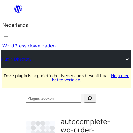
Ga
naar
Nederlands
de
inhoud
WordPress downloaden
Plugin Directory
Deze plugin is nog niet in het Nederlands beschikbaar.
Help mee
het te vertalen.
Plugins
zoeken
autocomplete-
wc-order-