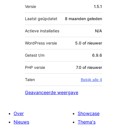
Meta
Versie
1.5.1
Laatst geüpdatet
8 maanden
geleden
Actieve installaties
N/A
WordPress versie
5.0 of nieuwer
Getest t/m
6.9.6
PHP versie
7.0 of nieuwer
Talen
Bekijk alle 4
Geavanceerde weergave
Over
Showcase
Nieuws
Thema's