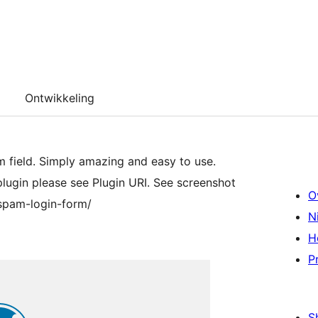
Ontwikkeling
field. Simply amazing and easy to use.
lugin please see Plugin URI. See screenshot
O
spam-login-form/
N
H
P
S