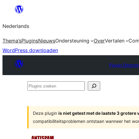
Ga
naar
Nederlands
de
inhoud
Thema’s
Plugins
Nieuws
Ondersteuning
Over
Vertalen
Com
WordPress downloaden
Plugin Directo
Plugins
zoeken
Deze plugin
is niet getest met de laatste 3 groter
compatibiliteitsproblemen ontstaan wanneer het wor