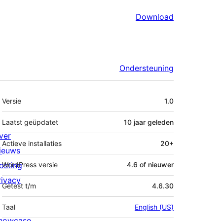
Download
Ondersteuning
Meta
Versie
1.0
Laatst geüpdatet
10 jaar
geleden
ver
Actieve installaties
20+
ieuws
osting
WordPress versie
4.6 of nieuwer
rivacy
Getest t/m
4.6.30
Taal
English (US)
howcase