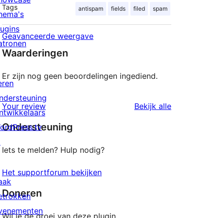
Tags
antispam
fields
filed
spam
hema's
lugins
Geavanceerde weergave
atronen
Waarderingen
Er zijn nog geen beoordelingen ingediend.
eren
ndersteuning
beoordeling
Your review
Bekijk alle
ntwikkelaars
Ondersteuning
ordPress.tv
↗
Iets te melden? Hulp nodig?
Het supportforum bekijken
aak
Doneren
etrokken
venementen
Wil je de groei van deze plugin