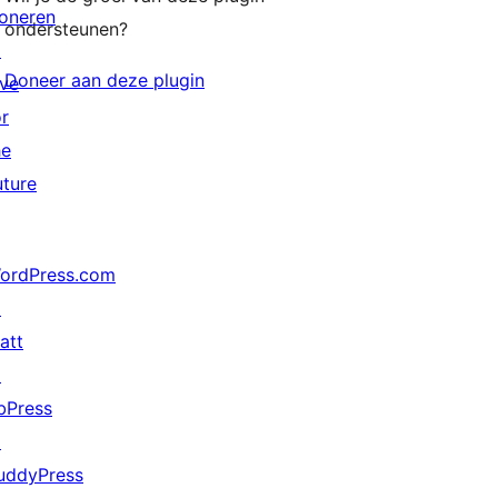
oneren
ondersteunen?
↗
Doneer aan deze plugin
ive
or
he
uture
ordPress.com
↗
att
↗
bPress
↗
uddyPress