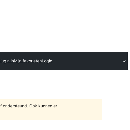
lugin in
Mijn favorieten
Login
of ondersteund. Ook kunnen er