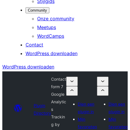
Stijlgids
Community
Onze community
Meetups
WordCamps
Contact
WordPress downloaden
WordPress downloaden
Contact
form 7
Google
Analytic
Dien een
Dien een
Plugin
s
plugin in
plugin in
Directory
Trackin
Mijn
Mijn
g by
favorieten
favorieten