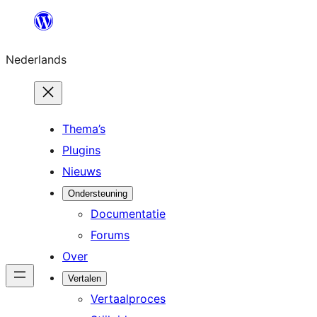
Ga
naar
Nederlands
de
inhoud
Thema’s
Plugins
Nieuws
Ondersteuning
Documentatie
Forums
Over
Vertalen
Vertaalproces