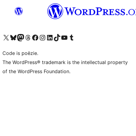
Bezoek ons X (voorheen Twitter) account
Bezoek ons Bluesky account
Bezoek ons Mastodon account
Bezoek ons Threads account
Onze Facebook pagina bezoeken
Bezoek ons Instagram account
Bezoek ons LinkedIn account
Bezoek ons TikTok account
Bezoek ons YouTube kanaal
Bezoek ons Tumblr account
Code is poëzie.
The WordPress® trademark is the intellectual property
of the WordPress Foundation.