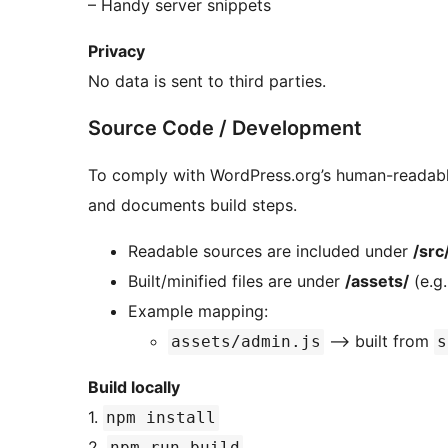
– Handy server snippets
Privacy
No data is sent to third parties.
Source Code / Development
To comply with WordPress.org’s human-readable
and documents build steps.
Readable sources are included under
/src
Built/minified files are under
/assets/
(e.g
Example mapping:
⟶ built from
assets/admin.js
s
Build locally
1.
npm install
2.
npm run build