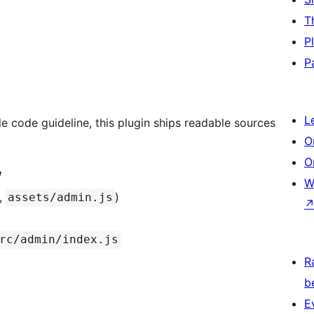
T
P
P
L
 code guideline, this plugin ships readable sources
O
O
/
W
.,
)
assets/admin.js
rc/admin/index.js
R
b
E