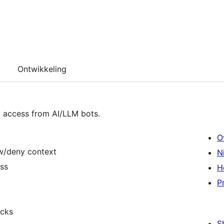
Ontwikkeling
t access from AI/LLM bots.
O
ow/deny context
N
ess
H
P
ecks
S