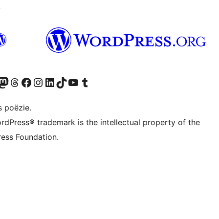
↗
Twitter) account
ns Bluesky account
zoek ons Mastodon account
Bezoek ons Threads account
Onze Facebook pagina bezoeken
Bezoek ons Instagram account
Bezoek ons LinkedIn account
Bezoek ons TikTok account
Bezoek ons YouTube kanaal
Bezoek ons Tumblr account
s poëzie.
rdPress® trademark is the intellectual property of the
ess Foundation.