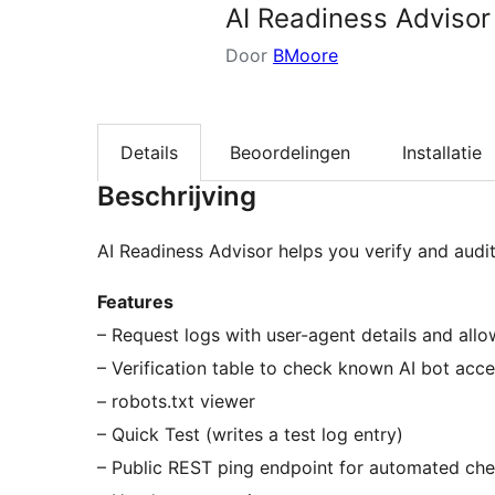
AI Readiness Advisor
Door
BMoore
Details
Beoordelingen
Installatie
Beschrijving
AI Readiness Advisor helps you verify and audi
Features
– Request logs with user-agent details and all
– Verification table to check known AI bot acc
– robots.txt viewer
– Quick Test (writes a test log entry)
– Public REST ping endpoint for automated ch