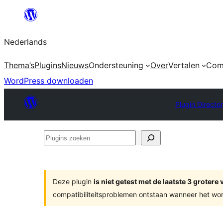
Ga
naar
Nederlands
de
inhoud
Thema’s
Plugins
Nieuws
Ondersteuning
Over
Vertalen
Com
WordPress downloaden
Plugin Directo
Plugins
zoeken
Deze plugin
is niet getest met de laatste 3 groter
compatibiliteitsproblemen ontstaan wanneer het wor