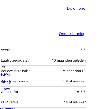
Download
Ondersteuning
Meta
Versie
1.5.6
Laatst geüpdatet
10 maanden
geleden
ver
Actieve installaties
Minder dan 10
ieuws
osting
WordPress versie
5.8 of nieuwer
rivacy
Getest t/m
6.6.6
PHP versie
7.4 of nieuwer
howcase