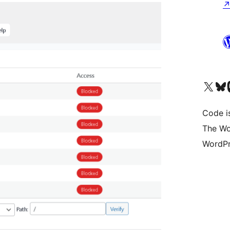
Bezoek ons X (voorheen 
Bezoek o
Be
Code i
The Wo
WordPr