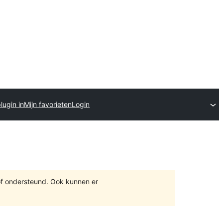
lugin in
Mijn favorieten
Login
of ondersteund. Ook kunnen er