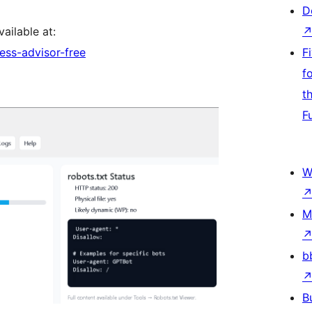
D
vailable at:
ess-advisor-free
F
f
t
F
W
M
b
B