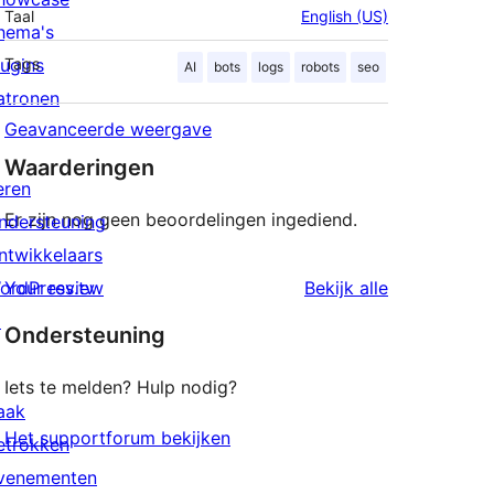
Taal
English (US)
hema's
lugins
Tags
AI
bots
logs
robots
seo
atronen
Geavanceerde weergave
Waarderingen
eren
Er zijn nog geen beoordelingen ingediend.
ndersteuning
ntwikkelaars
beoordeling
ordPress.tv
Your review
Bekijk alle
↗
Ondersteuning
Iets te melden? Hulp nodig?
aak
Het supportforum bekijken
etrokken
venementen