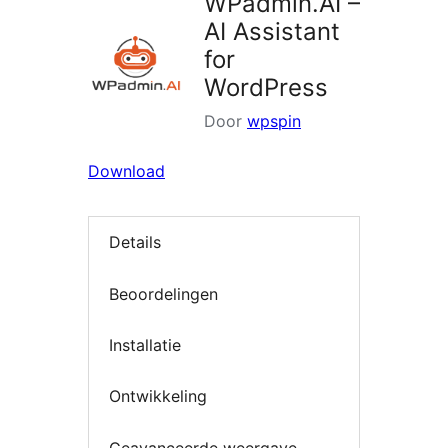
WPadmin.AI –
AI Assistant
for
WordPress
Door
wpspin
Download
Details
Beoordelingen
Installatie
Ontwikkeling
Geavanceerde weergave