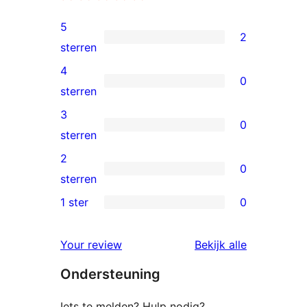
5
2
2
sterren
5
4
0
sterren
0
sterren
beoordelingen
4
3
0
sterren
0
sterren
beoordelingen
3
2
0
sterren
0
sterren
beoordelingen
2
1 ster
0
0
sterren
1
beoordelingen
beoordelin
Your review
Bekijk alle
sterren
Ondersteuning
beoordelingen
Iets te melden? Hulp nodig?