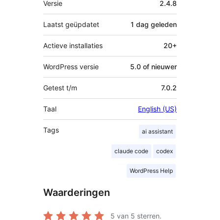
Versie
2.4.8
Laatst geüpdatet
1 dag
geleden
Actieve installaties
20+
WordPress versie
5.0 of nieuwer
Getest t/m
7.0.2
Taal
English (US)
Tags
ai assistant
claude code
codex
WordPress Help
Waarderingen
5
van 5 sterren.