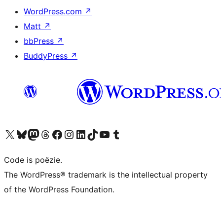
WordPress.com
↗
Matt
↗
bbPress
↗
BuddyPress
↗
Bezoek ons X (voorheen Twitter) account
Bezoek ons Bluesky account
Bezoek ons Mastodon account
Bezoek ons Threads account
Onze Facebook pagina bezoeken
Bezoek ons Instagram account
Bezoek ons LinkedIn account
Bezoek ons TikTok account
Bezoek ons YouTube kanaal
Bezoek ons Tumblr account
Code is poëzie.
The WordPress® trademark is the intellectual property
of the WordPress Foundation.