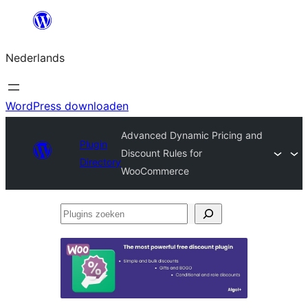
Ga
naar
Nederlands
de
inhoud
WordPress downloaden
Advanced Dynamic Pricing and
Plugin
Discount Rules for
Directory
WooCommerce
Plugins
zoeken