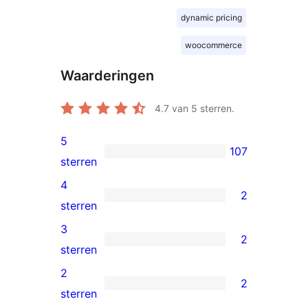
dynamic pricing
woocommerce
Waarderingen
4.7
van 5 sterren.
5
107
107
sterren
5
4
2
sterren
2
sterren
beoordelingen
4
3
2
sterren
2
sterren
beoordelingen
3
2
2
sterren
2
sterren