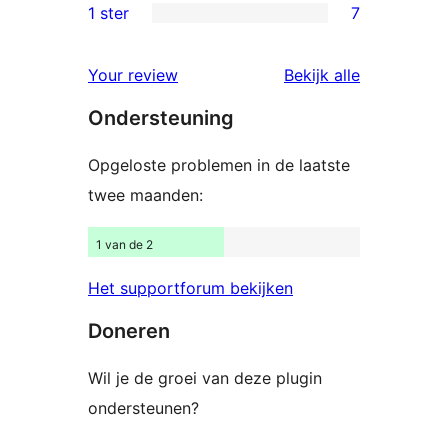
beoordelingen
2
1 ster
7
7
sterren
1
beoordelingen
beoordelin
Your review
Bekijk alle
sterren
Ondersteuning
beoordelingen
Opgeloste problemen in de laatste
twee maanden:
1 van de 2
Het supportforum bekijken
Doneren
Wil je de groei van deze plugin
ondersteunen?