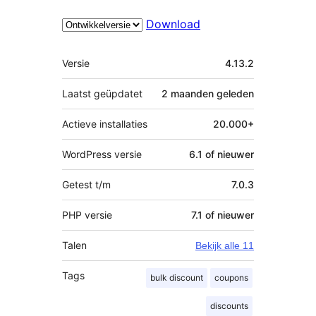
Download
Meta
Versie
4.13.2
Laatst geüpdatet
2 maanden
geleden
Actieve installaties
20.000+
WordPress versie
6.1 of nieuwer
Getest t/m
7.0.3
PHP versie
7.1 of nieuwer
Talen
Bekijk alle 11
Tags
bulk discount
coupons
discounts