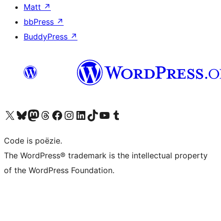
Matt
↗
bbPress
↗
BuddyPress
↗
Bezoek ons X (voorheen Twitter) account
Bezoek ons Bluesky account
Bezoek ons Mastodon account
Bezoek ons Threads account
Onze Facebook pagina bezoeken
Bezoek ons Instagram account
Bezoek ons LinkedIn account
Bezoek ons TikTok account
Bezoek ons YouTube kanaal
Bezoek ons Tumblr account
Code is poëzie.
The WordPress® trademark is the intellectual property
of the WordPress Foundation.