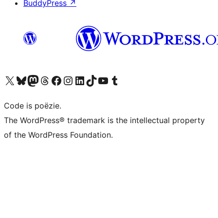
BuddyPress
↗
Bezoek ons X (voorheen Twitter) account
Bezoek ons Bluesky account
Bezoek ons Mastodon account
Bezoek ons Threads account
Onze Facebook pagina bezoeken
Bezoek ons Instagram account
Bezoek ons LinkedIn account
Bezoek ons TikTok account
Bezoek ons YouTube kanaal
Bezoek ons Tumblr account
Code is poëzie.
The WordPress® trademark is the intellectual property
of the WordPress Foundation.