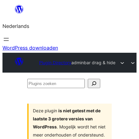
Ga
naar
Nederlands
de
inhoud
WordPress downloaden
Plugin Directory
adminbar drag & hide
Plugins
zoeken
Deze plugin
is niet getest met de
laatste 3 grotere versies van
WordPress
. Mogelijk wordt het niet
meer onderhouden of ondersteund.