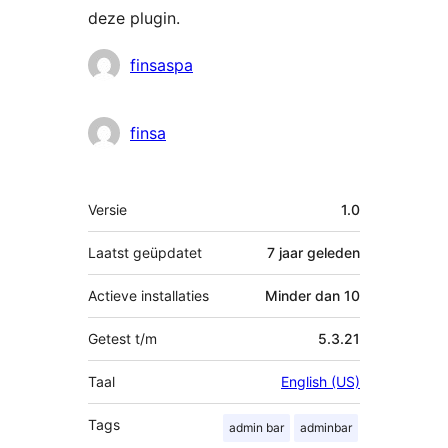
deze plugin.
Bijdragers
finsaspa
finsa
Meta
Versie
1.0
Laatst geüpdatet
7 jaar
geleden
Actieve installaties
Minder dan 10
Getest t/m
5.3.21
Taal
English (US)
Tags
admin bar
adminbar