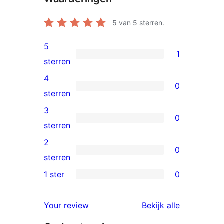
5
van 5 sterren.
5
1
1
sterren
5
4
0
ster
0
sterren
beoordeling
4
3
0
sterren
0
sterren
beoordelingen
3
2
0
sterren
0
sterren
beoordelingen
2
1 ster
0
0
sterren
1
beoordelingen
beoordelin
Your review
Bekijk alle
sterren