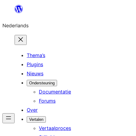
Ga
naar
Nederlands
de
inhoud
Thema’s
Plugins
Nieuws
Ondersteuning
Documentatie
Forums
Over
Vertalen
Vertaalproces