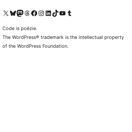
Bezoek ons X (voorheen Twitter) account
Bezoek ons Bluesky account
Bezoek ons Mastodon account
Bezoek ons Threads account
Onze Facebook pagina bezoeken
Bezoek ons Instagram account
Bezoek ons LinkedIn account
Bezoek ons TikTok account
Bezoek ons YouTube kanaal
Bezoek ons Tumblr account
Code is poëzie.
The WordPress® trademark is the intellectual property
of the WordPress Foundation.