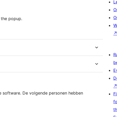
L
O
O
e the popup.
W
R
b
E
D
 software. De volgende personen hebben
F
f
t