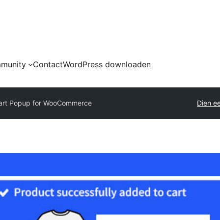
munity
Contact
WordPress downloaden
art Popup for WooCommerce
Dien ee