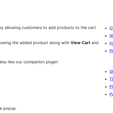
by allowing customers to add products to the cart
O
N
howing the added product along with
View Cart
and
H
P
 also like our companion plugin:
S
T
P
P
he popup.