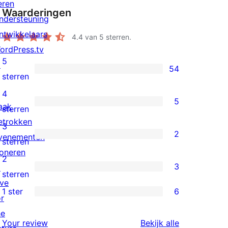
eren
Waarderingen
ndersteuning
ntwikkelaars
4.4
van 5 sterren.
ordPress.tv
5
↗
54
54
sterren
5
4
5
sterren
aak
5
sterren
beoordelingen
etrokken
4
3
2
venementen
sterren
2
sterren
oneren
beoordelingen
3
2
3
↗
sterren
3
sterren
ive
beoordelingen
2
1 ster
6
or
6
sterren
he
1
beoordelingen
beoordeling
Your review
Bekijk alle