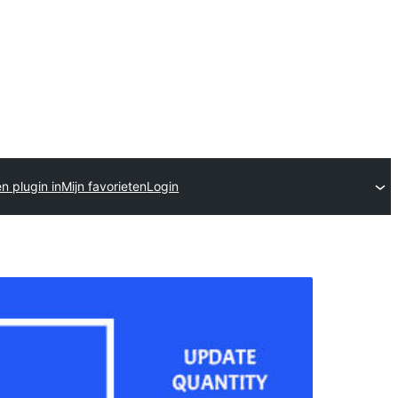
n plugin in
Mijn favorieten
Login