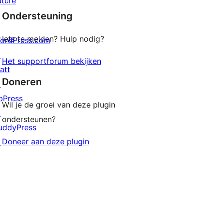
uture
sterren
Ondersteuning
beoordelingen
Iets te melden? Hulp nodig?
ordPress.com
↗
Het supportforum bekijken
att
Doneren
↗
bPress
Wil je de groei van deze plugin
↗
ondersteunen?
uddyPress
Doneer aan deze plugin
↗