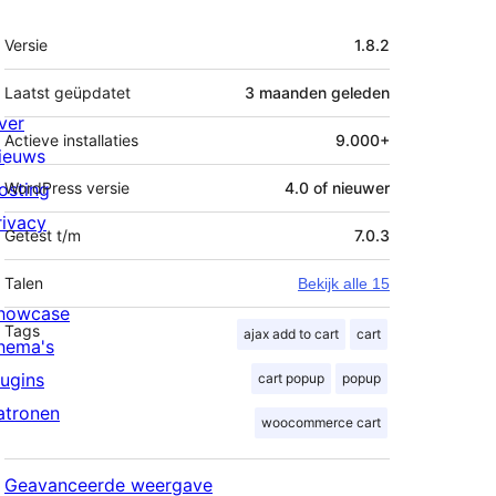
Meta
Versie
1.8.2
Laatst geüpdatet
3 maanden
geleden
ver
Actieve installaties
9.000+
ieuws
osting
WordPress versie
4.0 of nieuwer
rivacy
Getest t/m
7.0.3
Talen
Bekijk alle 15
howcase
Tags
ajax add to cart
cart
hema's
lugins
cart popup
popup
atronen
woocommerce cart
Geavanceerde weergave