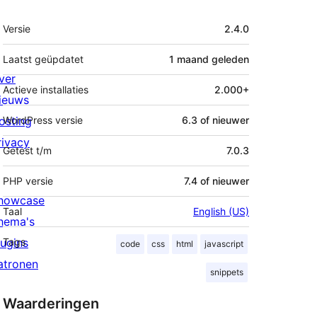
Meta
Versie
2.4.0
Laatst geüpdatet
1 maand
geleden
ver
Actieve installaties
2.000+
ieuws
osting
WordPress versie
6.3 of nieuwer
rivacy
Getest t/m
7.0.3
PHP versie
7.4 of nieuwer
howcase
Taal
English (US)
hema's
lugins
Tags
code
css
html
javascript
atronen
snippets
Waarderingen