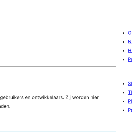
O
N
H
P
S
T
gebruikers en ontwikkelaars. Zij worden hier
P
nden.
P