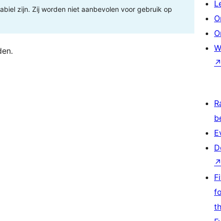
L
tabiel zijn. Zij worden niet aanbevolen voor gebruik op
O
O
W
den.
R
b
E
D
F
f
t