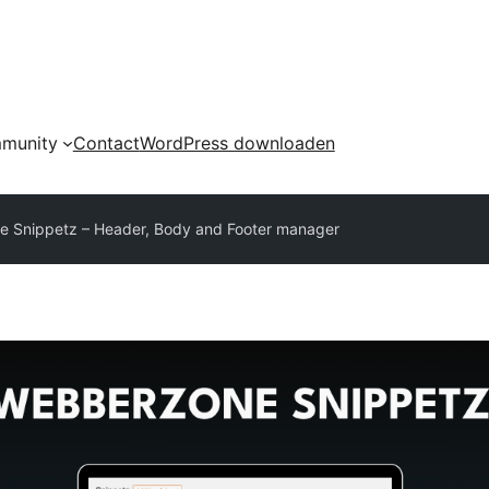
munity
Contact
WordPress downloaden
 Snippetz – Header, Body and Footer manager