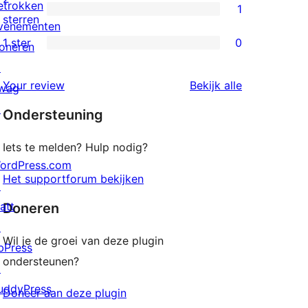
etrokken
1
sterren
1
sterren
venementen
beoordelingen
2
1 ster
0
oneren
0
ster
↗
1
beoordeling
beoordeling
Your review
Bekijk alle
wag
sterren
↗
Ondersteuning
beoordelingen
Iets te melden? Hulp nodig?
ordPress.com
Het supportforum bekijken
↗
att
Doneren
↗
Wil je de groei van deze plugin
bPress
ondersteunen?
↗
uddyPress
Doneer aan deze plugin