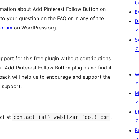
b
mation about Add Pinterest Follow Button on
E
 to your question on the FAQ or in any of the
D
forum
on WordPress.org.
S
pport for this free plugin without contributions
ur Add Pinterest Follow Button plugin and find it
W
back will help us to encourage and support the
 support.
M
b
act at
.
contact (at) weblizar (dot) com
B