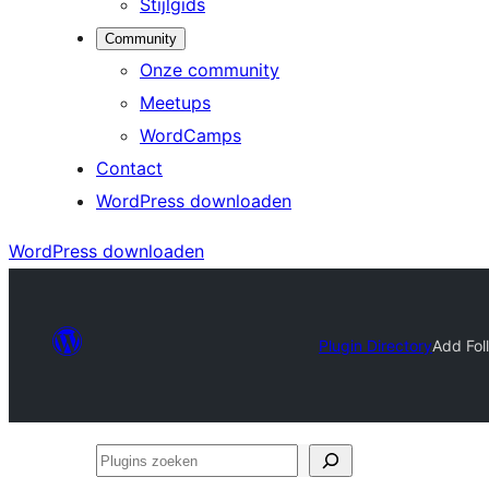
Stijlgids
Community
Onze community
Meetups
WordCamps
Contact
WordPress downloaden
WordPress downloaden
Plugin Directory
Add Fol
Plugins