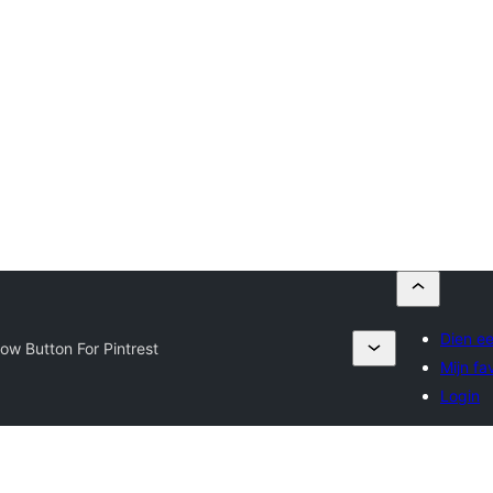
Dien ee
low Button For Pintrest
Mijn fa
Login