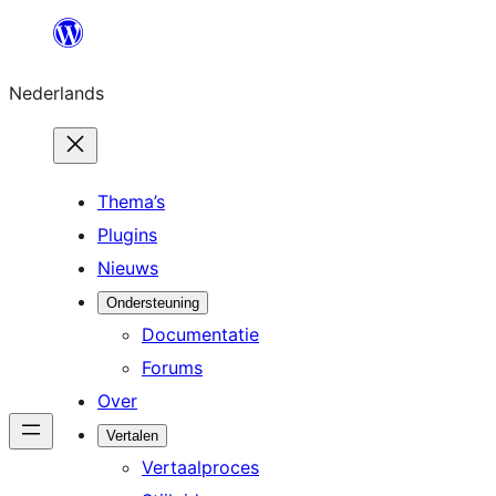
Ga
naar
Nederlands
de
inhoud
Thema’s
Plugins
Nieuws
Ondersteuning
Documentatie
Forums
Over
Vertalen
Vertaalproces