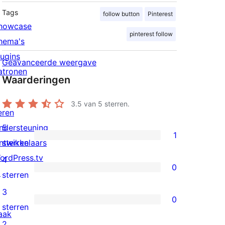
Tags
follow button
Pinterest
howcase
pinterest follow
hema's
lugins
Geavanceerde weergave
atronen
Waarderingen
3.5
van 5 sterren.
eren
ndersteuning
5
1
1
ntwikkelaars
sterren
5
ordPress.tv
4
0
ster
↗
0
sterren
beoordeling
4
3
0
sterren
0
sterren
aak
beoordelingen
3
2