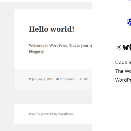
Bezoek ons X (voorheen 
Bezoek o
Be
Code i
The Wo
WordPr