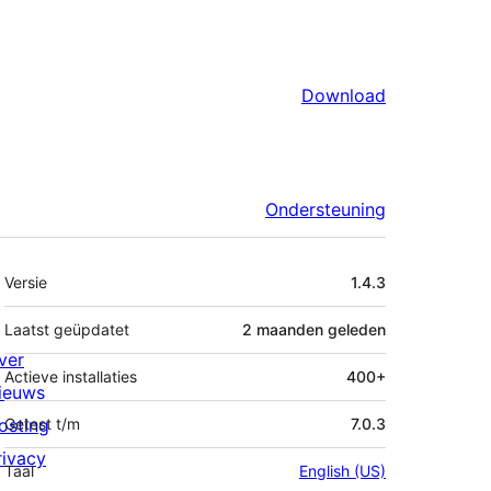
Download
Ondersteuning
Meta
Versie
1.4.3
Laatst geüpdatet
2 maanden
geleden
ver
Actieve installaties
400+
ieuws
osting
Getest t/m
7.0.3
rivacy
Taal
English (US)