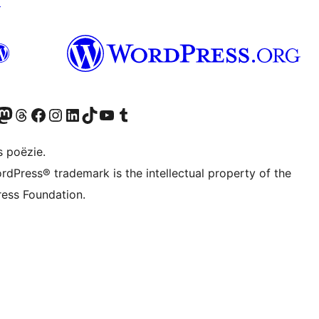
↗
Twitter) account
ns Bluesky account
zoek ons Mastodon account
Bezoek ons Threads account
Onze Facebook pagina bezoeken
Bezoek ons Instagram account
Bezoek ons LinkedIn account
Bezoek ons TikTok account
Bezoek ons YouTube kanaal
Bezoek ons Tumblr account
s poëzie.
rdPress® trademark is the intellectual property of the
ess Foundation.