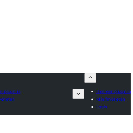
n plugin in
Dien een plugin in
vorieten
Mijn favorieten
Login