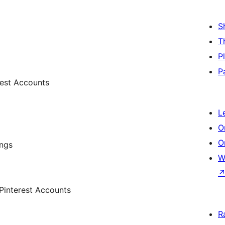
S
T
P
P
rest Accounts
L
O
O
ings
W
 Pinterest Accounts
R