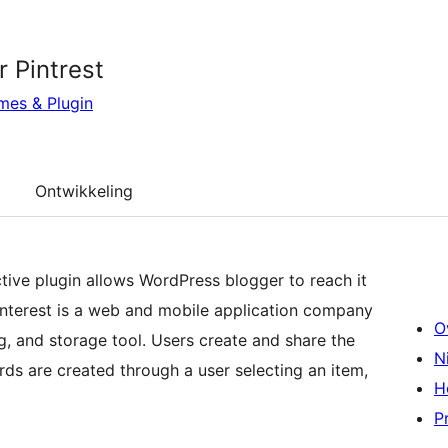
 Pintrest
mes & Plugin
Ontwikkeling
ctive plugin allows WordPress blogger to reach it
interest is a web and mobile application company
O
ing, and storage tool. Users create and share the
N
rds are created through a user selecting an item,
H
P