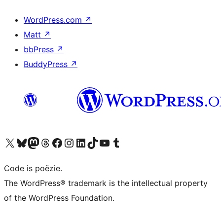
WordPress.com
↗
Matt
↗
bbPress
↗
BuddyPress
↗
Bezoek ons X (voorheen Twitter) account
Bezoek ons Bluesky account
Bezoek ons Mastodon account
Bezoek ons Threads account
Onze Facebook pagina bezoeken
Bezoek ons Instagram account
Bezoek ons LinkedIn account
Bezoek ons TikTok account
Bezoek ons YouTube kanaal
Bezoek ons Tumblr account
Code is poëzie.
The WordPress® trademark is the intellectual property
of the WordPress Foundation.