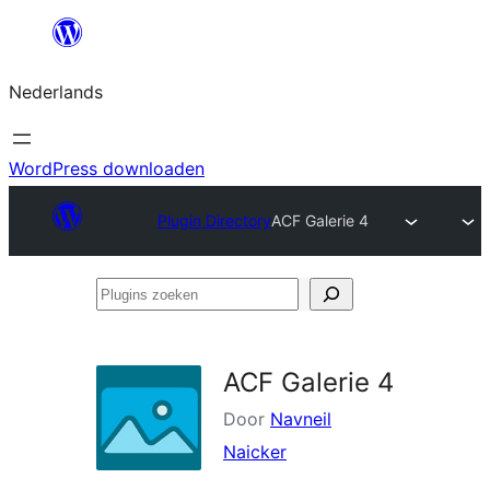
Ga
naar
Nederlands
de
inhoud
WordPress downloaden
Plugin Directory
ACF Galerie 4
Plugins
zoeken
ACF Galerie 4
Door
Navneil
Naicker