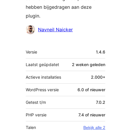
hebben bijgedragen aan deze
plugin.
Bijdragers
Navneil Naicker
Meta
Versie
1.4.6
Laatst geüpdatet
2 weken
geleden
Actieve installaties
2.000+
WordPress versie
6.0 of nieuwer
Getest t/m
7.0.2
PHP versie
7.4 of nieuwer
Talen
Bekijk alle 2