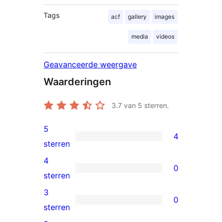
Tags
acf
gallery
images
media
videos
Geavanceerde weergave
Waarderingen
3.7
van 5 sterren.
5
4
4
sterren
5
4
0
sterren
0
sterren
beoordelingen
4
3
0
sterren
0
sterren
beoordelingen
3