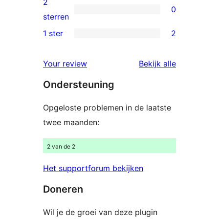
2
0
sterren
0
sterren
beoordelingen
2
1 ster
2
2
sterren
1
beoordelingen
beoordelin
Your review
Bekijk alle
sterren
Ondersteuning
beoordelingen
Opgeloste problemen in de laatste
twee maanden:
2 van de 2
Het supportforum bekijken
Doneren
Wil je de groei van deze plugin