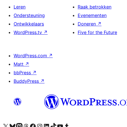
Leren
Raak betrokken
Ondersteuning
Evenementen
Ontwikkelaars
Doneren
↗
WordPress.tv
↗
Five for the Future
WordPress.com
↗
Matt
↗
bbPress
↗
BuddyPress
↗
Bezoek ons X (voorheen Twitter) account
Bezoek ons Bluesky account
Bezoek ons Mastodon account
Bezoek ons Threads account
Onze Facebook pagina bezoeken
Bezoek ons Instagram account
Bezoek ons LinkedIn account
Bezoek ons TikTok account
Bezoek ons YouTube kanaal
Bezoek ons Tumblr account