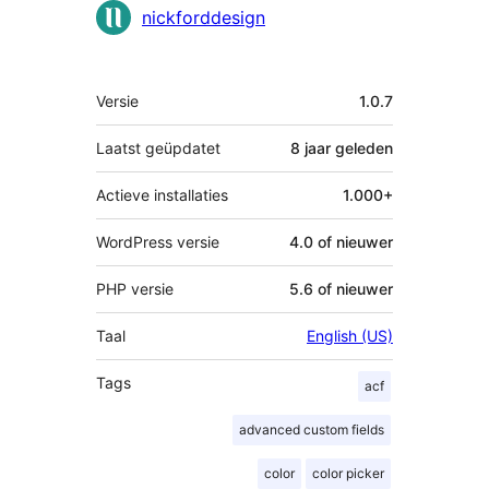
Bijdragers
nickforddesign
Meta
Versie
1.0.7
Laatst geüpdatet
8 jaar
geleden
Actieve installaties
1.000+
WordPress versie
4.0 of nieuwer
PHP versie
5.6 of nieuwer
Taal
English (US)
Tags
acf
advanced custom fields
color
color picker