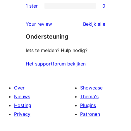
beoordelingen
2
1 ster
0
0
sterren
1
beoordelingen
beoordelin
Your review
Bekijk alle
sterren
Ondersteuning
beoordelingen
Iets te melden? Hulp nodig?
Het supportforum bekijken
Over
Showcase
Nieuws
Thema's
Hosting
Plugins
Privacy
Patronen