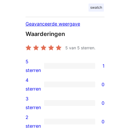
swatch
Geavanceerde weergave
Waarderingen
5
van 5 sterren.
5
1
1
sterren
5
4
0
ster
0
sterren
beoordeling
4
3
0
sterren
0
sterren
beoordelingen
3
2
0
sterren
0
sterren