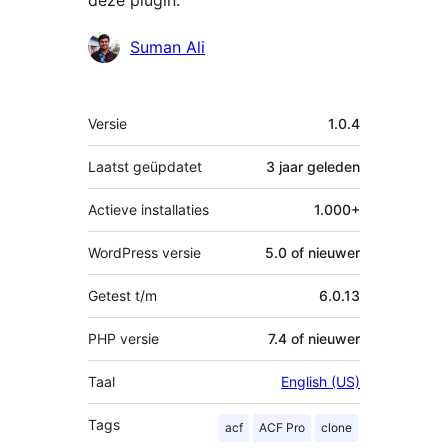
deze plugin.
Bijdragers
Suman Ali
Meta
Versie
1.0.4
Laatst geüpdatet
3 jaar
geleden
Actieve installaties
1.000+
WordPress versie
5.0 of nieuwer
Getest t/m
6.0.13
PHP versie
7.4 of nieuwer
Taal
English (US)
Tags
acf
ACF Pro
clone