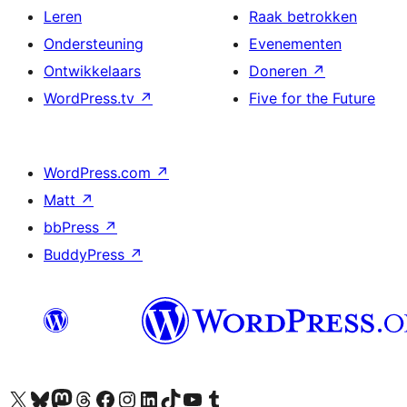
Leren
Raak betrokken
Ondersteuning
Evenementen
Ontwikkelaars
Doneren
↗
WordPress.tv
↗
Five for the Future
WordPress.com
↗
Matt
↗
bbPress
↗
BuddyPress
↗
Bezoek ons X (voorheen Twitter) account
Bezoek ons Bluesky account
Bezoek ons Mastodon account
Bezoek ons Threads account
Onze Facebook pagina bezoeken
Bezoek ons Instagram account
Bezoek ons LinkedIn account
Bezoek ons TikTok account
Bezoek ons YouTube kanaal
Bezoek ons Tumblr account