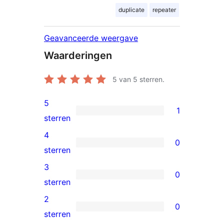
duplicate
repeater
Geavanceerde weergave
Waarderingen
5
van 5 sterren.
5
1
1
sterren
5
4
0
ster
0
sterren
beoordeling
4
3
0
sterren
0
sterren
beoordelingen
3
2
0
sterren
0
sterren