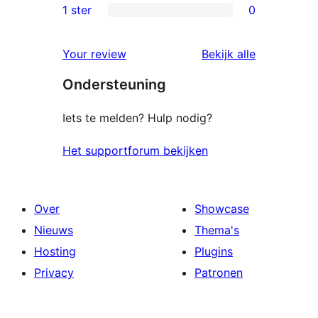
beoordelingen
2
1 ster
0
0
sterren
1
beoordelingen
beoordelin
Your review
Bekijk alle
sterren
Ondersteuning
beoordelingen
Iets te melden? Hulp nodig?
Het supportforum bekijken
Over
Showcase
Nieuws
Thema's
Hosting
Plugins
Privacy
Patronen