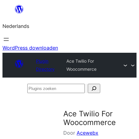
Ga
naar
Nederlands
de
inhoud
WordPress downloaden
Plugin
Ace Twilio For
Directory
Woocommerce
Plugins
zoeken
Ace Twilio For
Woocommerce
Door
Acewebx