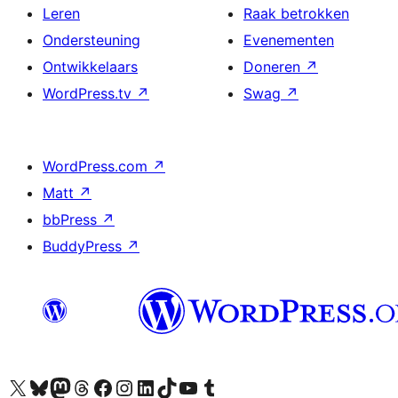
Leren
Raak betrokken
Ondersteuning
Evenementen
Ontwikkelaars
Doneren
↗
WordPress.tv
↗
Swag
↗
WordPress.com
↗
Matt
↗
bbPress
↗
BuddyPress
↗
Bezoek ons X (voorheen Twitter) account
Bezoek ons Bluesky account
Bezoek ons Mastodon account
Bezoek ons Threads account
Onze Facebook pagina bezoeken
Bezoek ons Instagram account
Bezoek ons LinkedIn account
Bezoek ons TikTok account
Bezoek ons YouTube kanaal
Bezoek ons Tumblr account