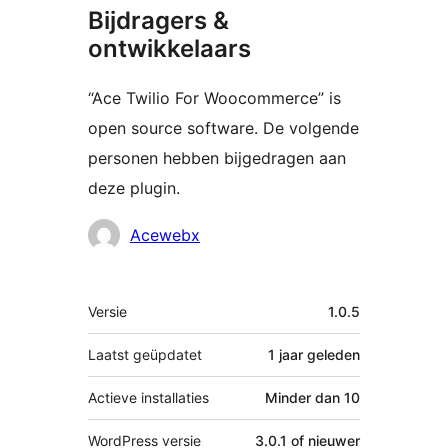
Bijdragers &
ontwikkelaars
“Ace Twilio For Woocommerce” is
open source software. De volgende
personen hebben bijgedragen aan
deze plugin.
Bijdragers
Acewebx
Meta
Versie
1.0.5
Laatst geüpdatet
1 jaar
geleden
Actieve installaties
Minder dan 10
WordPress versie
3.0.1 of nieuwer