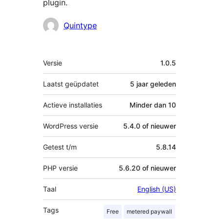
plugin.
Bijdragers
Quintype
Meta
Versie
1.0.5
Laatst geüpdatet
5 jaar
geleden
Actieve installaties
Minder dan 10
WordPress versie
5.4.0 of nieuwer
Getest t/m
5.8.14
PHP versie
5.6.20 of nieuwer
Taal
English (US)
Tags
Free
metered paywall