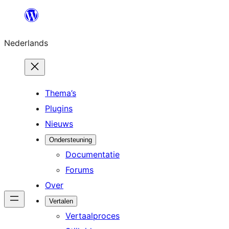
Ga
naar
Nederlands
de
inhoud
Thema’s
Plugins
Nieuws
Ondersteuning
Documentatie
Forums
Over
Vertalen
Vertaalproces