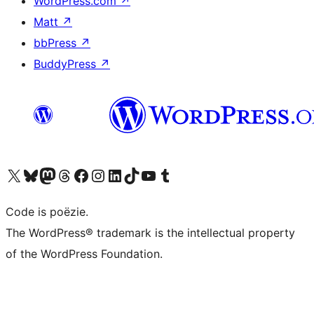
WordPress.com
↗
Matt
↗
bbPress
↗
BuddyPress
↗
Bezoek ons X (voorheen Twitter) account
Bezoek ons Bluesky account
Bezoek ons Mastodon account
Bezoek ons Threads account
Onze Facebook pagina bezoeken
Bezoek ons Instagram account
Bezoek ons LinkedIn account
Bezoek ons TikTok account
Bezoek ons YouTube kanaal
Bezoek ons Tumblr account
Code is poëzie.
The WordPress® trademark is the intellectual property
of the WordPress Foundation.