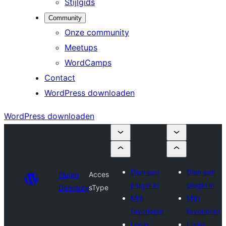
Stijlgids
Community
Onze community
Meetups
WordCamps
Contact
WordPress downloaden
WordPress downloaden
Dien een
Dien een
Plugin
Acces
plugin in
plugin in
Directory
sType
Mijn
Mijn
favorieten
favorieten
Login
Login