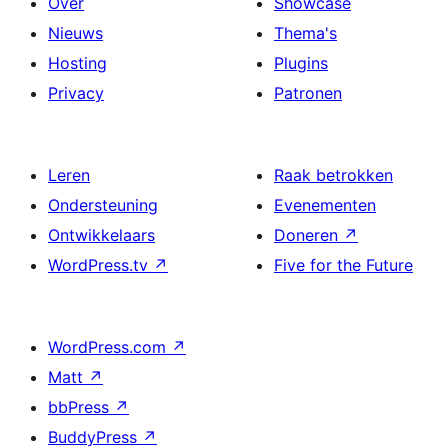
Over
Showcase
Nieuws
Thema's
Hosting
Plugins
Privacy
Patronen
Leren
Raak betrokken
Ondersteuning
Evenementen
Ontwikkelaars
Doneren
↗
WordPress.tv
↗
Five for the Future
WordPress.com
↗
Matt
↗
bbPress
↗
BuddyPress
↗