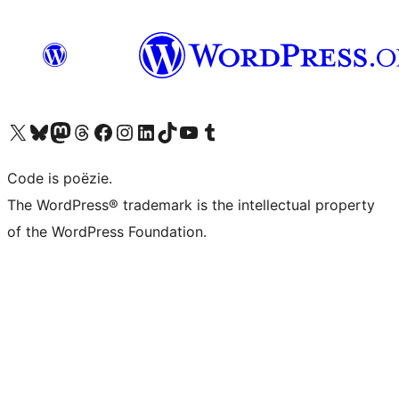
Bezoek ons X (voorheen Twitter) account
Bezoek ons Bluesky account
Bezoek ons Mastodon account
Bezoek ons Threads account
Onze Facebook pagina bezoeken
Bezoek ons Instagram account
Bezoek ons LinkedIn account
Bezoek ons TikTok account
Bezoek ons YouTube kanaal
Bezoek ons Tumblr account
Code is poëzie.
The WordPress® trademark is the intellectual property
of the WordPress Foundation.