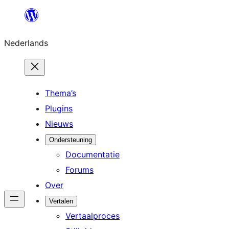
Ga
naar
Nederlands
de
inhoud
Thema’s
Plugins
Nieuws
Ondersteuning
Documentatie
Forums
Over
Vertalen
Vertaalproces