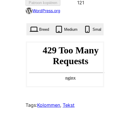
121
121
Patroon kopiëren
keer
WordPress.org
aan
favorieten
Breed
Medium
Smal
toegevoegd
Tags:
Kolommen
, 
Tekst