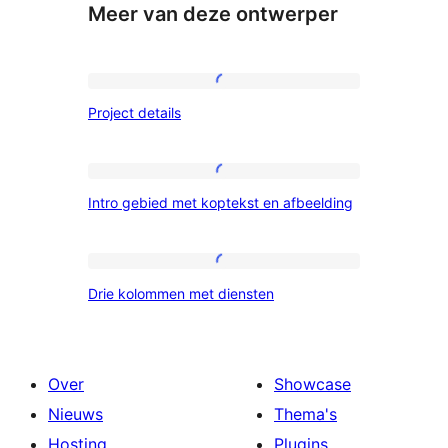
Meer van deze ontwerper
Project
Project details
details
Intro
Intro gebied met koptekst en afbeelding
gebied
met
koptekst
Drie
Drie kolommen met diensten
en
kolommen
afbeelding
met
diensten
Over
Showcase
Nieuws
Thema's
Hosting
Plugins