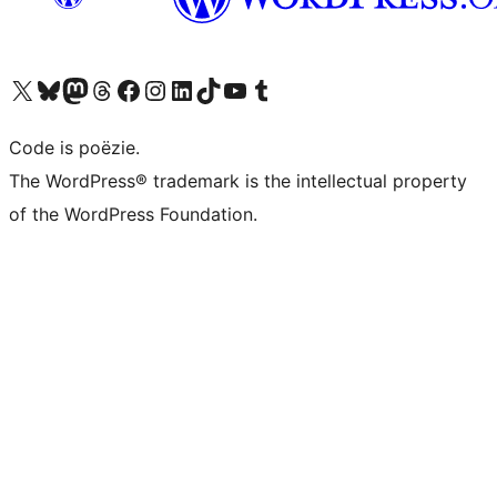
Bezoek ons X (voorheen Twitter) account
Bezoek ons Bluesky account
Bezoek ons Mastodon account
Bezoek ons Threads account
Onze Facebook pagina bezoeken
Bezoek ons Instagram account
Bezoek ons LinkedIn account
Bezoek ons TikTok account
Bezoek ons YouTube kanaal
Bezoek ons Tumblr account
Code is poëzie.
The WordPress® trademark is the intellectual property
of the WordPress Foundation.