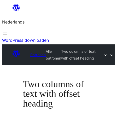
Ga
naar
Nederlands
de
inhoud
WordPress downloaden
Alle
Two columns of text
Patronen
patronen
with offset heading
Two columns of
text with offset
heading