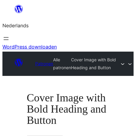
Ga
naar
Nederlands
de
inhoud
WordPress downloaden
Alle
Cover Image with Bold
Patronen
patronen
Heading and Button
Cover Image with
Bold Heading and
Button