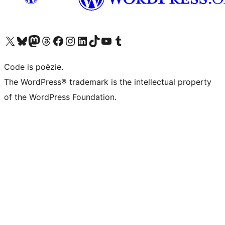
Bezoek ons X (voorheen Twitter) account
Bezoek ons Bluesky account
Bezoek ons Mastodon account
Bezoek ons Threads account
Onze Facebook pagina bezoeken
Bezoek ons Instagram account
Bezoek ons LinkedIn account
Bezoek ons TikTok account
Bezoek ons YouTube kanaal
Bezoek ons Tumblr account
Code is poëzie.
The WordPress® trademark is the intellectual property
of the WordPress Foundation.