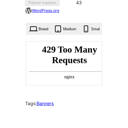
43
43
Patroon kopiëren
keer
WordPress.org
aan
favorieten
Breed
Medium
Smal
toegevoegd
Tags:
Banners