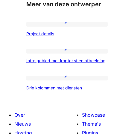
Meer van deze ontwerper
Project
Project details
details
Intro
Intro gebied met koptekst en afbeelding
gebied
met
koptekst
Drie
Drie kolommen met diensten
en
kolommen
afbeelding
met
diensten
Over
Showcase
Nieuws
Thema's
Hosting
Plugins