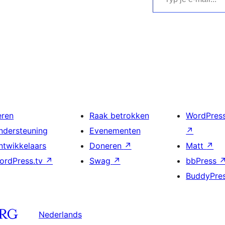
eren
Raak betrokken
WordPres
ndersteuning
Evenementen
↗
ntwikkelaars
Doneren
↗
Matt
↗
ordPress.tv
↗
Swag
↗
bbPress
BuddyPre
Nederlands