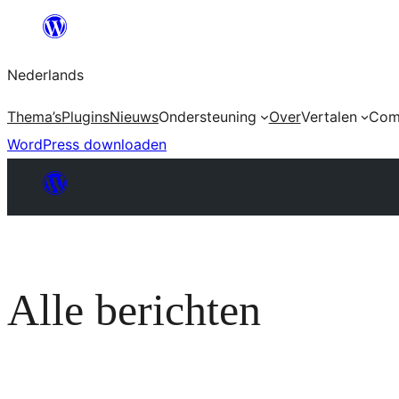
Ga
naar
Nederlands
de
inhoud
Thema’s
Plugins
Nieuws
Ondersteuning
Over
Vertalen
Com
WordPress downloaden
Alle berichten