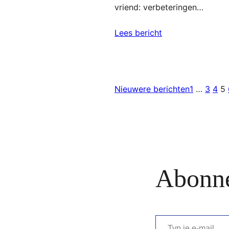
vriend: verbeteringen…
Lees bericht
Nieuwere berichten
1
…
3
4
5
Abonn
Typ je e-mail…