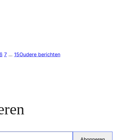
6
7
…
15
Oudere berichten
eren
Abonneren